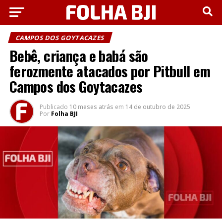
CAMPOS DOS GOYTACAZES
Bebê, criança e babá são
ferozmente atacados por Pitbull em
Campos dos Goytacazes
Publicado
10 meses atrás
em
14 de outubro de 2025
Por
Folha BJI