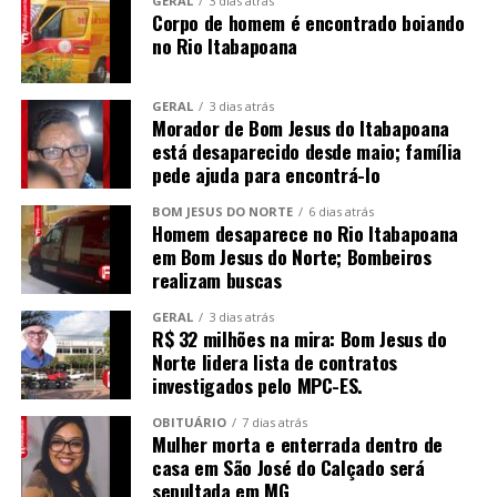
GERAL
3 dias atrás
Corpo de homem é encontrado boiando
no Rio Itabapoana
GERAL
3 dias atrás
Morador de Bom Jesus do Itabapoana
está desaparecido desde maio; família
pede ajuda para encontrá-lo
BOM JESUS DO NORTE
6 dias atrás
Homem desaparece no Rio Itabapoana
em Bom Jesus do Norte; Bombeiros
realizam buscas
GERAL
3 dias atrás
R$ 32 milhões na mira: Bom Jesus do
Norte lidera lista de contratos
investigados pelo MPC-ES.
OBITUÁRIO
7 dias atrás
Mulher morta e enterrada dentro de
casa em São José do Calçado será
sepultada em MG