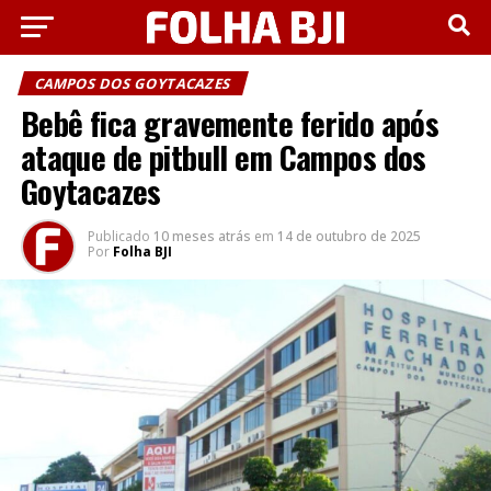
CAMPOS DOS GOYTACAZES
Bebê fica gravemente ferido após
ataque de pitbull em Campos dos
Goytacazes
Publicado
10 meses atrás
em
14 de outubro de 2025
Por
Folha BJI