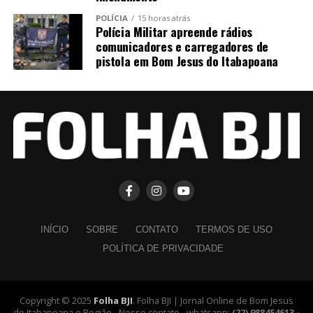
POLÍCIA
15 horas atrás
Polícia Militar apreende rádios
comunicadores e carregadores de
pistola em Bom Jesus do Itabapoana
INÍCIO
SOBRE
CONTATO
TERMOS DE USO
POLÍTICA DE PRIVACIDADE
Copyright © 2025
Folha BJI
. Folha BJI | Jornal Online de Bom Jesus
do Itabapoana e Região - Nosso contato - whatsapp:
(22) 988454613 -