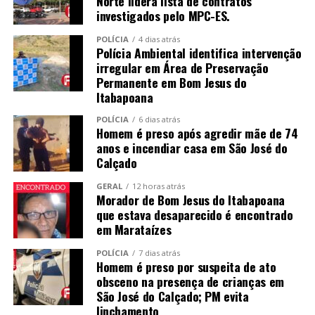
Norte lidera lista de contratos
investigados pelo MPC-ES.
POLÍCIA
4 dias atrás
Polícia Ambiental identifica intervenção
irregular em Área de Preservação
Permanente em Bom Jesus do
Itabapoana
POLÍCIA
6 dias atrás
Homem é preso após agredir mãe de 74
anos e incendiar casa em São José do
Calçado
GERAL
12 horas atrás
Morador de Bom Jesus do Itabapoana
que estava desaparecido é encontrado
em Marataízes
POLÍCIA
7 dias atrás
Homem é preso por suspeita de ato
obsceno na presença de crianças em
São José do Calçado; PM evita
linchamento