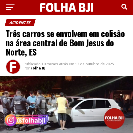
ACIDENTES
Três carros se envolvem em colisão
na área central de Bom Jesus do
Norte, ES
Publicado
10 meses atrás
em
12 de outubro de 2025
Por
Folha BJI