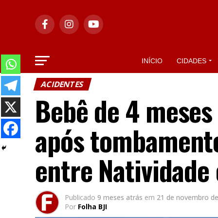
INÍCIO
CIDADES
ACIDENTES
Bebê de 4 meses 
após tombamento
entre Natividade
Publicado
9 meses atrás
em
21 de novembro de
Por
Folha BJI