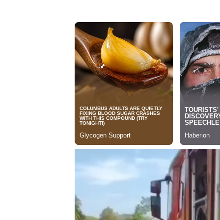
Tocador
de
vídeo