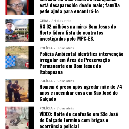
está desaparecido desde maio; família
pede ajuda para encontrá-lo
GERAL
4 dias atrás
R$ 32 milhões na mira: Bom Jesus do
Norte lidera lista de contratos
investigados pelo MPC-ES.
POLÍCIA
3 dias atrás
Polícia Ambiental identifica intervenção
irregular em Área de Preservação
Permanente em Bom Jesus do
Itabapoana
POLÍCIA
5 dias atrás
Homem é preso após agredir mãe de 74
anos e incendiar casa em São José do
Calçado
POLÍCIA
7 dias atrás
VÍDEO: Noite de confusão em São José
do Calçado termina com brigas e
ocorrência policial