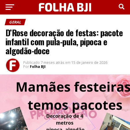
GERAL
D’Rose decoração de festas: pacote
infantil com pula-pula, pipoca e
algodão-doce
Publicado
7 meses atrás
em
15 de janeiro de 2026
Por
Folha BJI