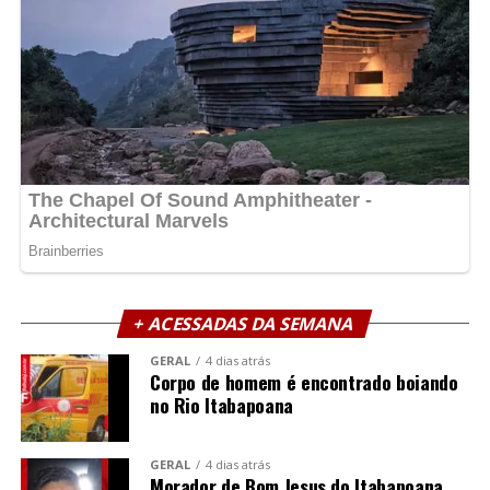
+ ACESSADAS DA SEMANA
GERAL
4 dias atrás
Corpo de homem é encontrado boiando
no Rio Itabapoana
GERAL
4 dias atrás
Morador de Bom Jesus do Itabapoana