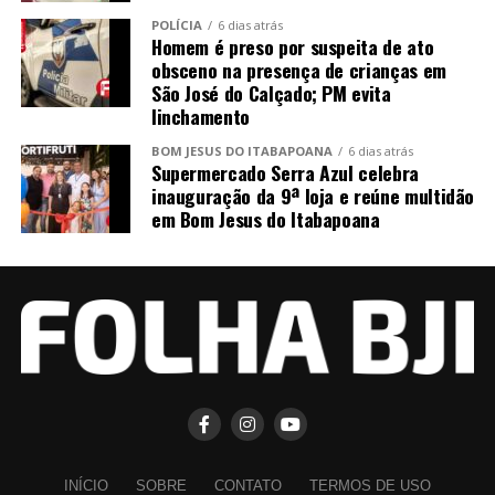
POLÍCIA
6 dias atrás
Homem é preso por suspeita de ato
obsceno na presença de crianças em
São José do Calçado; PM evita
linchamento
BOM JESUS DO ITABAPOANA
6 dias atrás
Supermercado Serra Azul celebra
inauguração da 9ª loja e reúne multidão
em Bom Jesus do Itabapoana
INÍCIO
SOBRE
CONTATO
TERMOS DE USO