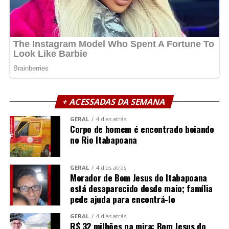
+ ACESSADAS DA SEMANA
GERAL
4 dias atrás
Corpo de homem é encontrado boiando
no Rio Itabapoana
GERAL
4 dias atrás
Morador de Bom Jesus do Itabapoana
está desaparecido desde maio; família
pede ajuda para encontrá-lo
GERAL
4 dias atrás
R$ 32 milhões na mira: Bom Jesus do