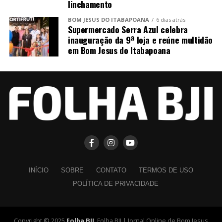
linchamento
BOM JESUS DO ITABAPOANA
6 dias atrás
Supermercado Serra Azul celebra
inauguração da 9ª loja e reúne multidão
em Bom Jesus do Itabapoana
INÍCIO
SOBRE
CONTATO
TERMOS DE USO
POLÍTICA DE PRIVACIDADE
Copyright © 2025
Folha BJI
. Folha BJI | Jornal Online de Bom Jesus