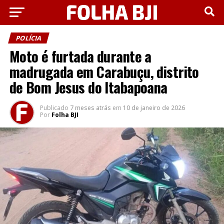
POLÍCIA
Moto é furtada durante a
madrugada em Carabuçu, distrito
de Bom Jesus do Itabapoana
Publicado
7 meses atrás
em
10 de janeiro de 2026
Por
Folha BJI