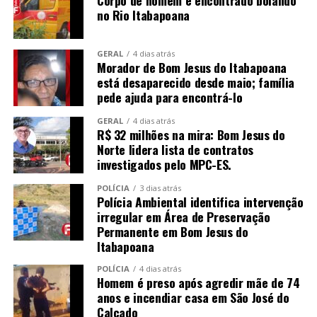
Corpo de homem é encontrado boiando
no Rio Itabapoana
GERAL
4 dias atrás
Morador de Bom Jesus do Itabapoana
está desaparecido desde maio; família
pede ajuda para encontrá-lo
GERAL
4 dias atrás
R$ 32 milhões na mira: Bom Jesus do
Norte lidera lista de contratos
investigados pelo MPC-ES.
POLÍCIA
3 dias atrás
Polícia Ambiental identifica intervenção
irregular em Área de Preservação
Permanente em Bom Jesus do
Itabapoana
POLÍCIA
4 dias atrás
Homem é preso após agredir mãe de 74
anos e incendiar casa em São José do
Calçado