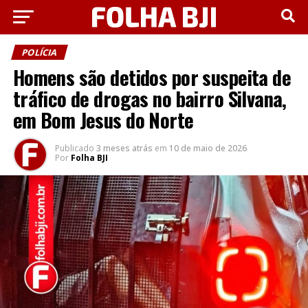
POLÍCIA
Homens são detidos por suspeita de
tráfico de drogas no bairro Silvana,
em Bom Jesus do Norte
Publicado
3 meses atrás
em
10 de maio de 2026
Por
Folha BJI