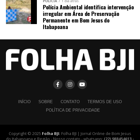
POLÍCIA
1 dia atrás
Polícia Ambiental identifica intervenção
irregular em Área de Preservação
Permanente em Bom Jesus do
Itabapoana
INÍCIO
SOBRE
CONTATO
TERMOS DE USO
POLÍTICA DE PRIVACIDADE
Copyright © 2025
Folha BJI
. Folha BJI | Jornal Online de Bom Jesus
do Itabapoana e Região - Nosso contato - whatsapp:
(22) 988454613 -