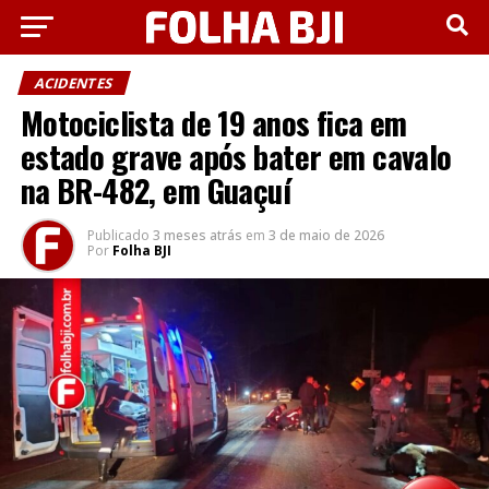
ACIDENTES
Motociclista de 19 anos fica em
estado grave após bater em cavalo
na BR-482, em Guaçuí
Publicado
3 meses atrás
em
3 de maio de 2026
Por
Folha BJI