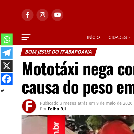
INÍCIO
CIDADES
BOM JESUS DO ITABAPOANA
Mototáxi nega co
causa do peso e
Publicado
3 meses atrás
em
9 de maio de 2026
Por
Folha BJI