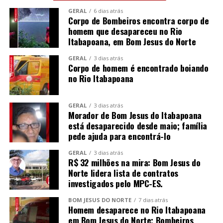
GERAL
6 dias atrás
Corpo de Bombeiros encontra corpo de
homem que desapareceu no Rio
Itabapoana, em Bom Jesus do Norte
GERAL
3 dias atrás
Corpo de homem é encontrado boiando
no Rio Itabapoana
GERAL
3 dias atrás
Morador de Bom Jesus do Itabapoana
está desaparecido desde maio; família
pede ajuda para encontrá-lo
GERAL
3 dias atrás
R$ 32 milhões na mira: Bom Jesus do
Norte lidera lista de contratos
investigados pelo MPC-ES.
BOM JESUS DO NORTE
7 dias atrás
Homem desaparece no Rio Itabapoana
em Bom Jesus do Norte; Bombeiros