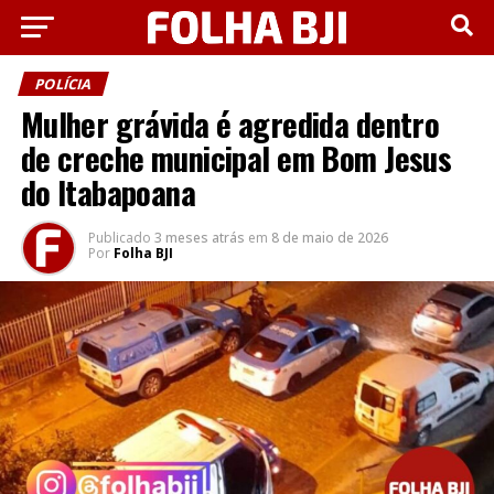
POLÍCIA
Mulher grávida é agredida dentro
de creche municipal em Bom Jesus
do Itabapoana
Publicado
3 meses atrás
em
8 de maio de 2026
Por
Folha BJI