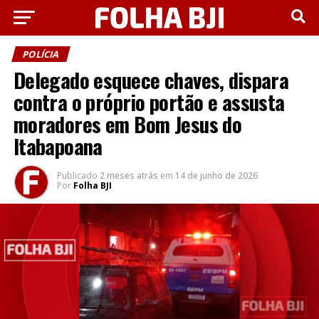
POLÍCIA
Delegado esquece chaves, dispara
contra o próprio portão e assusta
moradores em Bom Jesus do
Itabapoana
Publicado
2 meses atrás
em
14 de junho de 2026
Por
Folha BJI