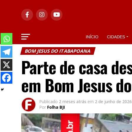
INÍCIO
CIDADES
BOM JESUS DO ITABAPOANA
Parte de casa de
em Bom Jesus do
Publicado
2 meses atrás
em
2 de junho de 2026
Por
Folha BJI