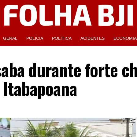
GERAL
POLÍCIA
POLÍTICA
ACIDENTES
ECONOMIA
saba durante forte c
 Itabapoana