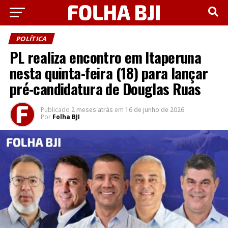
POLÍTICA
PL realiza encontro em Itaperuna
nesta quinta-feira (18) para lançar
pré-candidatura de Douglas Ruas
Publicado
2 meses atrás
em
16 de junho de 2026
Por
Folha BJI